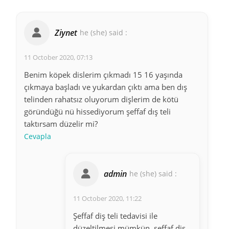
Ziynet
he (she) said :
11 October 2020, 07:13
Benim köpek dislerim çıkmadı 15 16 yaşında
çıkmaya başladı ve yukardan çıktı ama ben dış
telinden rahatsız oluyorum dişlerim de kötü
göründüğü nü hissediyorum şeffaf dış teli
taktırsam düzelir mi?
Cevapla
admin
he (she) said :
11 October 2020, 11:22
Şeffaf diş teli tedavisi ile
düzeltilmesi mümkün, şeffaf diş