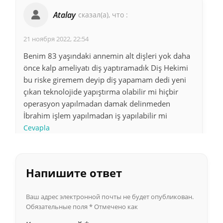
Atalay
сказал(а), что :
21 ноября 2022, 22:54
Benim 83 yaşındaki annemin alt dişleri yok daha
önce kalp ameliyatı diş yaptıramadık Diş Hekimi
bu riske giremem deyip diş yapamam dedi yeni
çıkan teknolojide yapıştırma olabilir mi hiçbir
operasyon yapılmadan damak delinmeden
İbrahim işlem yapılmadan iş yapılabilir mi
Cevapla
Напишите ответ
Muhammed aydın
сказал(а), что :
Ваш адрес электронной почты не будет опубликован.
17 ноября 2022, 17:36
Обязательные поля
*
Отмечено как
Meraba hocam ben protez diş taktiracaktim alt