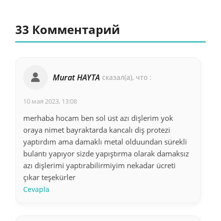
33 Комментарий
Murat HAYTA
сказал(а), что :
10 мая 2023, 13:08
merhaba hocam ben sol üst azı dişlerim yok
oraya nimet bayraktarda kancalı diş protezi
yaptırdım ama damaklı metal olduundan sürekli
bulantı yapıyor sizde yapıştırma olarak damaksız
azı dişlerimi yaptırabilirmiyim nekadar ücreti
çıkar teşekürler
Cevapla