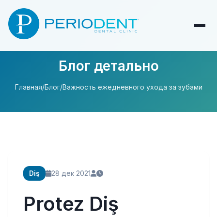
Блог детально
Главная
/
Блог
/
Важность ежедневного ухода за зубами
Diş
28 дек 2021
Protez Diş