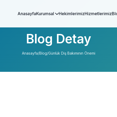
Anasayfa
Kurumsal
Hekimlerimiz
Hizmetlerimiz
Bl
Blog Detay
Anasayfa
/
Blog
/
Günlük Diş Bakımının Önemi