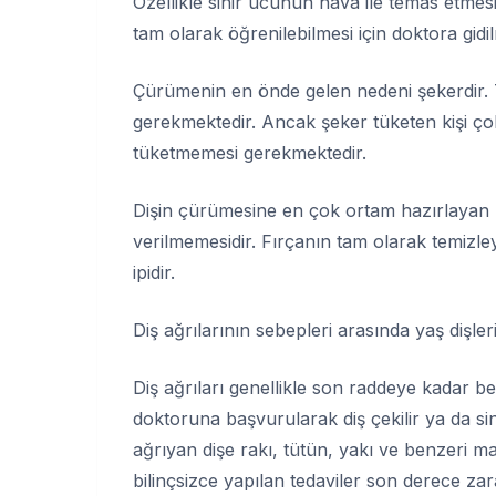
Özellikle sinir ucunun hava ile temas etmesi
tam olarak öğrenilebilmesi için doktora gidi
Çürümenin en önde gelen nedeni şekerdir. Ta
gerekmektedir. Ancak şeker tüketen kişi çok s
tüketmemesi gerekmektedir.
Dişin çürümesine en çok ortam hazırlayan b
verilmemesidir. Fırçanın tam olarak temizley
ipidir.
Diş ağrılarının sebepleri arasında yaş dişleri
Diş ağrıları genellikle son raddeye kadar bek
doktoruna başvurularak diş çekilir ya da sin
ağrıyan dişe rakı, tütün, yakı ve benzeri m
bilinçsizce yapılan tedaviler son derece zara