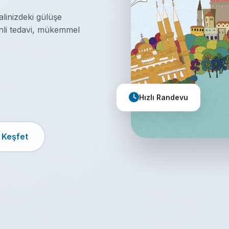
linizdeki gülüşe
enli tedavi, mükemmel
Hızlı Randevu
 Keşfet