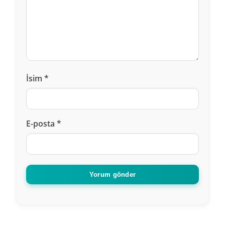
İsim
*
E-posta
*
Yorum gönder