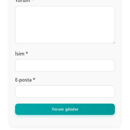
Yorum
*
Cebrail
dedi ki :
23 Şubat 2021, 15:13
Dış implant birtanesinin fiyatları nedir
Cevapla
İsim
*
Yusuf
dedi ki :
E-posta
*
25 Şubat 2022, 12:59
bugün sordum diş doktoruna
yerli implant 3000 lira
Cevapla
Yorum gönder