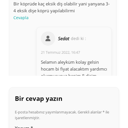
Bir köprüde kaç eksik diş olabilir yani yanyana 3-
4 eksik dişe köprü yapılabilirmi
Cevapla
Sedat
dedi ki :
21 Temmuz 2022, 16:47
Selamın aleyküm kolay gelsin
hocam bi fiyat alacaktım yardımcı
olurmusunuz benim 8 dişim
köprü ve düştü ücreti ne kadardır
yapistirmasi söylermisiniz sadece
yapıştırma
Bir cevap yazın
Cevapla
E-posta hesabınız yayımlanmayacak.
Gerekli alanlar
*
ile
işaretlenmiştir.