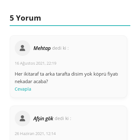
5 Yorum
Mehtap
dedi ki :
16 Ağustos 2021, 22:19
Her ikitaraf ta arka tarafta disim yok köprü fiyatı
nekadar acaba?
Cevapla
Afşin gök
dedi ki :
26 Haziran 2021, 12:14