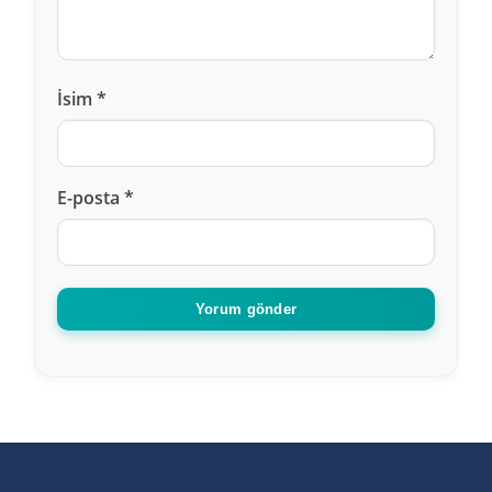
İsim
*
E-posta
*
Yorum gönder