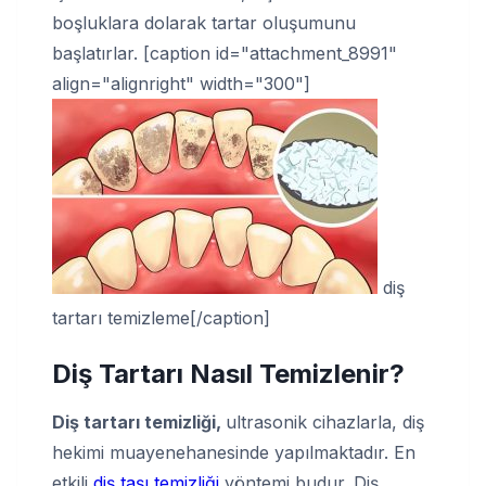
boşluklara dolarak tartar oluşumunu
başlatırlar. [caption id="attachment_8991"
align="alignright" width="300"]
diş
tartarı temizleme[/caption]
Diş Tartarı Nasıl Temizlenir
?
Diş tartarı temizliği,
ultrasonik cihazlarla, diş
hekimi muayenehanesinde yapılmaktadır. En
etkili
diş taşı temizliği
yöntemi budur. Diş