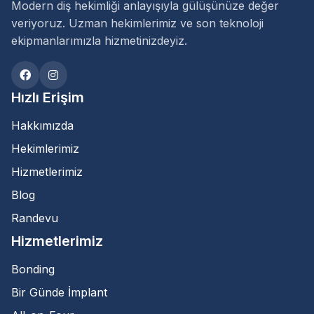
Modern diş hekimliği anlayışıyla gülüşünüze değer
veriyoruz. Uzman hekimlerimiz ve son teknoloji
Ömer tarık yılmaz
ekipmanlarımızla hizmetinizdeyiz.
dedi ki :
30 Ağustos 2020, 00:26
Hızlı Erişim
Periodent firmasını herkese tavsiye ederim
kesinlikle diş tedavisi için gidilecek bir yer
Hakkımızda
Cevapla
Hekimlerimiz
Hizmetlerimiz
Mustafa
dedi ki :
Blog
Randevu
18 Mayıs 2021, 19:15
Hizmetlerimiz
Bende bugun yaptirdim kanal
temizleme dolgu ve kaplama
Bonding
Allah razi olsun doktor yardimci
oldu 1000 tl ye 3 seans suruyor
Bir Günde İmplant
Cevapla