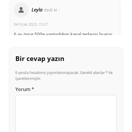
Leyla
dedi ki :
04 Ocak 2022, 15:27
6 ay önce 500e yaptırdığım kanal tedavisi bugün
1500 ödedim
Cevapla
Bir cevap yazın
E-posta hesabınız yayımlanmayacak.
Gerekli alanlar
*
ile
Meryem
dedi ki :
işaretlenmiştir.
Yorum
*
02 Nisan 2021, 23:34
Bende bugün yaptırdım 1500 bayıldım Vallhi
Cevapla
Aslı
dedi ki :