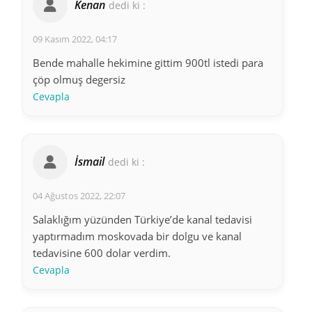
Kenan
dedi ki :
09 Kasım 2022, 04:17
Bende mahalle hekimine gittim 900tl istedi para
çöp olmuş degersiz
Cevapla
İsmail
dedi ki :
04 Ağustos 2022, 22:07
Salaklığım yüzünden Türkiye’de kanal tedavisi
yaptırmadım moskovada bir dolgu ve kanal
tedavisine 600 dolar verdim.
Cevapla