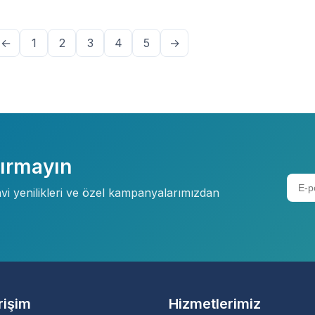
←
1
2
3
4
5
→
çırmayın
davi yenilikleri ve özel kampanyalarımızdan
Erişim
Hizmetlerimiz