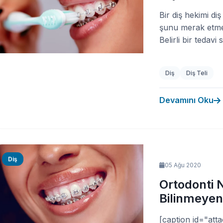
Bir diş hekimi di
şunu merak etmeni
Belirli bir tedavi 
Diş
Diş Teli
Devamını Oku
Diş
05 Ağu 2020
Ortodonti 
Bilinmeyen
[caption id="att