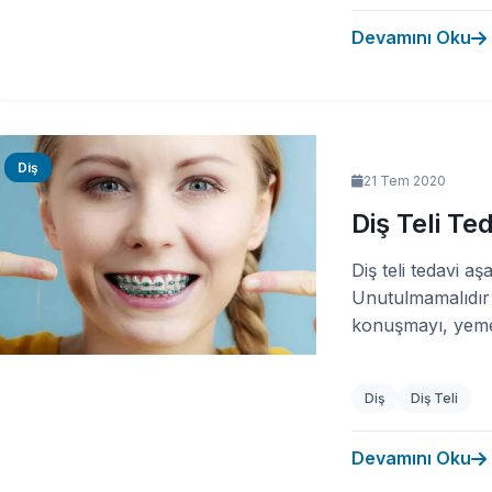
Devamını Oku
Diş
21 Tem 2020
Diş Teli Te
Diş teli tedavi aş
Unutulmamalıdır 
konuşmayı, yeme 
Diş
Diş Teli
Devamını Oku