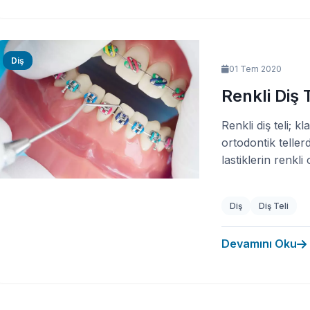
Diş
01 Tem 2020
Renkli Diş T
Renkli diş teli; kl
ortodontik tellerd
lastiklerin renkli o
Diş
Diş Teli
Devamını Oku