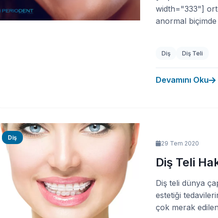
width="333"] ort
anormal biçimde s
Diş
Diş Teli
Devamını Oku
Diş
29 Tem 2020
Diş Teli H
Diş teli dünya ça
estetiği tedaviler
çok merak edilen