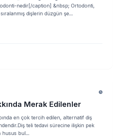
odonti-nedir[/caption] &nbsp; Ortodonti,
ıralanmış dişlerin düzgün şe...
akkında Merak Edilenler
pında en çok tercih edilen, alternatif diş
indendir.Diş teli tedavi sürecine ilişkin pek
 husus bul...