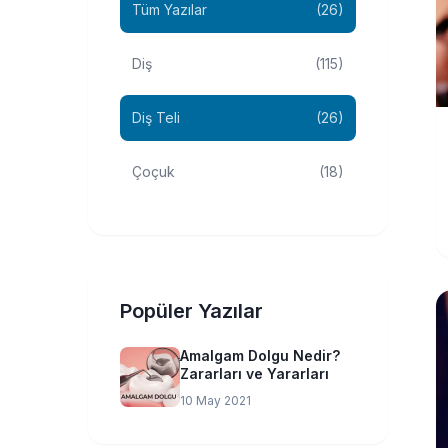
Tüm Yazılar
(26)
Diş
(115)
Diş Teli
(26)
Çoçuk
(18)
Popüler Yazılar
Amalgam Dolgu Nedir?
Zararları ve Yararları
10 May 2021