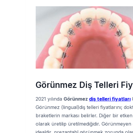
Görünmez Diş Telleri Fiy
2021 yılında
Görünmez
diş telleri fiyatları
8
Görünmez (lingual)diş telleri fiyatlarını; dokt
braketlerin markası belirler. Diğer bir etken
olarak üretilip üretilmediğidir. Görünmeyen di
idealdir, prezantabl görünmek zorunda olan k