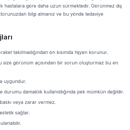
uk hastalara göre daha uzun sürmektedir. Görünmez diş
k doktorunuzdan bilgi almanız ve bu yönde tedaviye
ları
braket takılmadığından ön kısımda hijyen korunur.
 bu size görünüm açısından bir sorun oluşturmaz bu en
aha uygundur.
me durumu damaklık kullanıldığında pek mümkün değildir.
r baskı veya zarar vermez.
estetik sağlar.
lanabilir.