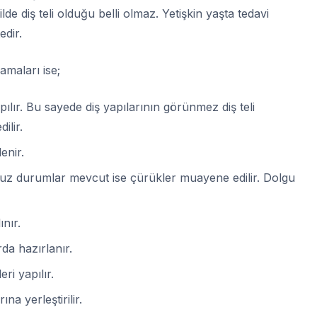
lde diş teli olduğu belli olmaz. Yetişkin yaşta tedavi
edir.
maları ise;
pılır. Bu sayede diş yapılarının görünmez diş teli
ilir.
enir.
suz durumlar mevcut ise çürükler muayene edilir. Dolgu
ınır.
rda hazırlanır.
eri yapılır.
ına yerleştirilir.