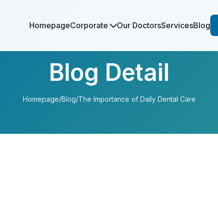
Homepage
Corporate
Our Doctors
Services
Blog
Blog Detail
Homepage
/
Blog
/
The Importance of Daily Dental Care