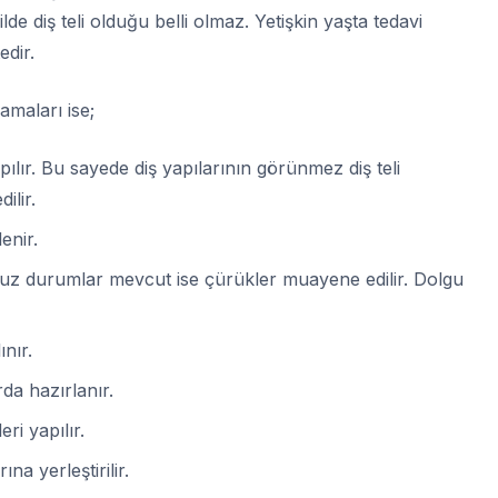
lde diş teli olduğu belli olmaz. Yetişkin yaşta tedavi
edir.
maları ise;
pılır. Bu sayede diş yapılarının görünmez diş teli
ilir.
enir.
suz durumlar mevcut ise çürükler muayene edilir. Dolgu
ınır.
rda hazırlanır.
eri yapılır.
ına yerleştirilir.