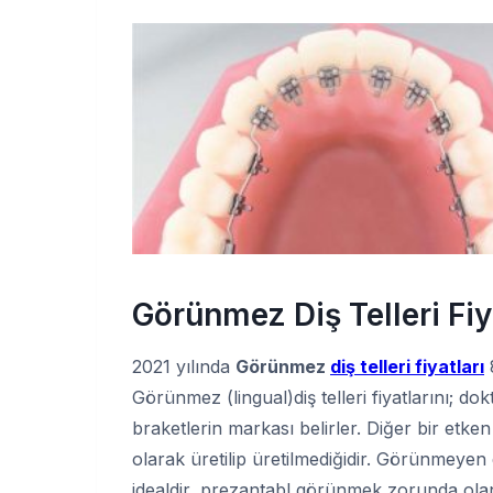
Görünmez Diş Telleri Fiy
2021 yılında
Görünmez
diş telleri fiyatları
8
Görünmez (lingual)diş telleri fiyatlarını; dokt
braketlerin markası belirler. Diğer bir etken
olarak üretilip üretilmediğidir. Görünmeyen di
idealdir, prezantabl görünmek zorunda olan k