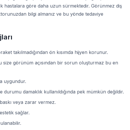
uk hastalara göre daha uzun sürmektedir. Görünmez diş
k doktorunuzdan bilgi almanız ve bu yönde tedaviye
ları
braket takılmadığından ön kısımda hijyen korunur.
 bu size görünüm açısından bir sorun oluşturmaz bu en
aha uygundur.
me durumu damaklık kullanıldığında pek mümkün değildir.
r baskı veya zarar vermez.
estetik sağlar.
lanabilir.