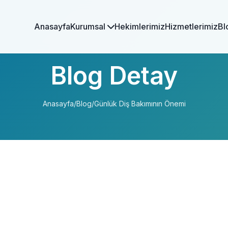
Anasayfa
Kurumsal
Hekimlerimiz
Hizmetlerimiz
Bl
Blog Detay
Anasayfa
/
Blog
/
Günlük Diş Bakımının Önemi