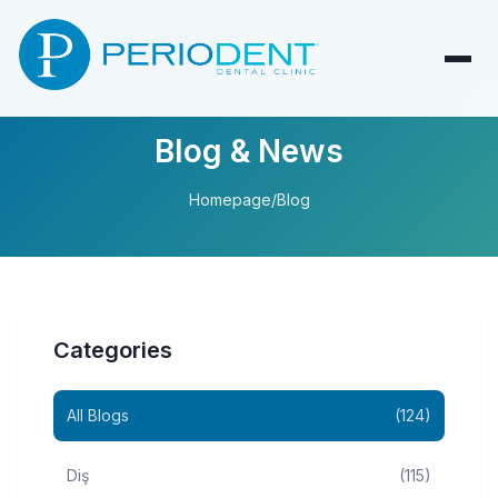
Blog & News
Homepage
/
Blog
Categories
All Blogs
(124)
Diş
(115)