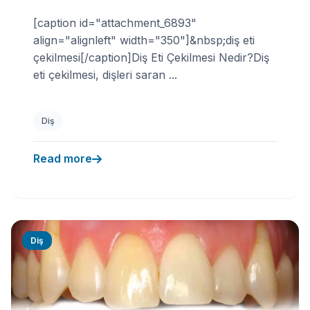
[caption id="attachment_6893"
align="alignleft" width="350"]&nbsp;diş eti
çekilmesi[/caption]Diş Eti Çekilmesi Nedir?Diş
eti çekilmesi, dişleri saran ...
Diş
Read more
Diş