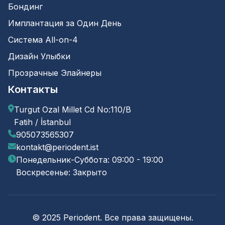
Бондинг
Имплантация за Один День
Система All-on-4
Дизайн Улыбки
Прозрачные Элайнеры
Контакты
Turgut Ozal Millet Cd No:110/B
Fatih / İstanbul
905073565307
kontakt@periodent.ist
Понедельник-Суббота: 09:00 - 19:00
Воскресенье: Закрыто
© 2025 Periodent. Все права защищены.