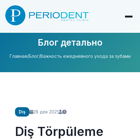
Блог детально
Главная
/
Блог
/
Важность ежедневного ухода за зубами
Diş
28 дек 2021
Diş Törpüleme