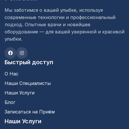
Мы заботимся о вашей улыбке, используя
современные технологии и профессиональный
подход. Опытные врачи и новейшее
оборудование — для вашей уверенной и красивой
улыбки.
Быстрый доступ
О Нас
Наши Специалисты
Наши Услуги
Блог
Записаться на Приём
Наши Услуги