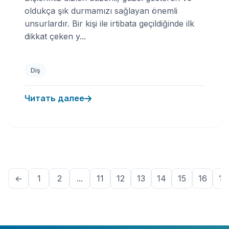
oldukça şık durmamızı sağlayan önemli
unsurlardır. Bir kişi ile irtibata geçildiğinde ilk
dikkat çeken y...
Diş
Читать далее
←
1
2
...
11
12
13
14
15
16
17