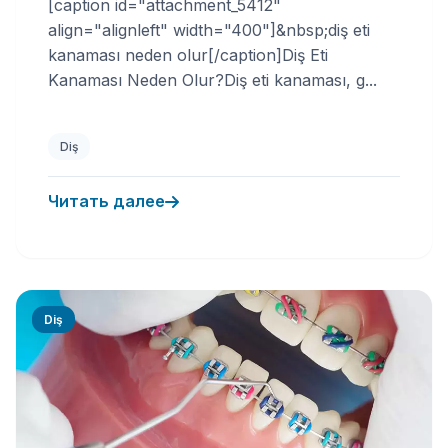
[caption id="attachment_5412"
align="alignleft" width="400"]&nbsp;diş eti
kanaması neden olur[/caption]Diş Eti
Kanaması Neden Olur?Diş eti kanaması, g...
Diş
Читать далее
Diş