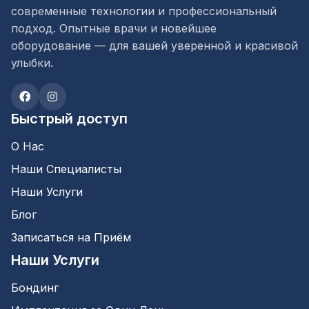
современные технологии и профессиональный
подход. Опытные врачи и новейшее
оборудование — для вашей уверенной и красивой
улыбки.
Быстрый доступ
О Нас
Наши Специалисты
Наши Услуги
Блог
Записаться на Приём
Наши Услуги
Бондинг