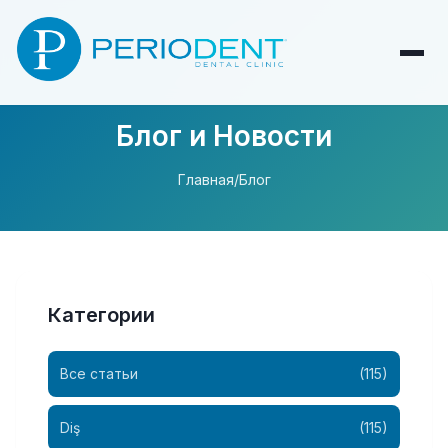
Блог и Новости
Главная
/
Блог
Категории
Все статьи
(115)
Diş
(115)