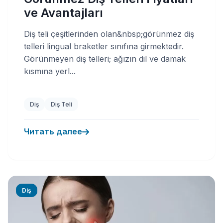
ve Avantajları
Diş teli çeşitlerinden olan&nbsp;görünmez diş
telleri lingual braketler sınıfına girmektedir.
Görünmeyen diş telleri; ağızın dil ve damak
kısmına yerl...
Diş
Diş Teli
Читать далее
Diş