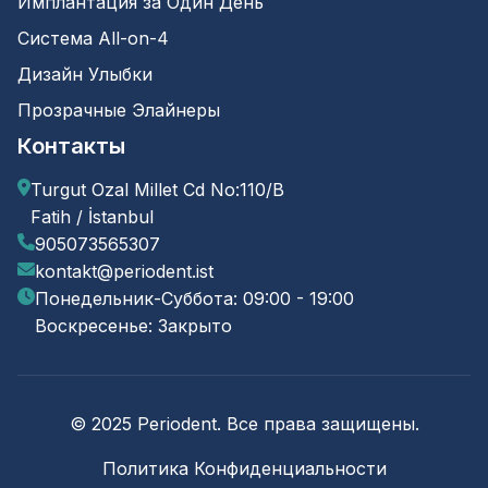
Имплантация за Один День
Система All-on-4
Дизайн Улыбки
Прозрачные Элайнеры
Контакты
Turgut Ozal Millet Cd No:110/B
Fatih / İstanbul
905073565307
kontakt@periodent.ist
Понедельник-Суббота: 09:00 - 19:00
Воскресенье: Закрыто
© 2025 Periodent. Все права защищены.
Политика Конфиденциальности