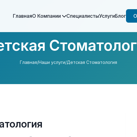
Главная
О Компании
Специалисты
Услуги
Блог
О
етская Стоматолог
Главная
/
Наши услуги
/
Детская Стоматология
атология