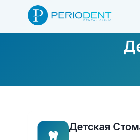
Д
Детская Стом