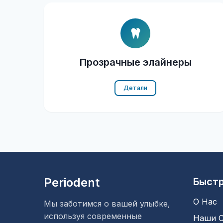
Прозрачные элайнеры
Детали
Periodent
Быст
О Нас
Мы заботимся о вашей улыбке,
используя современные
Наши С