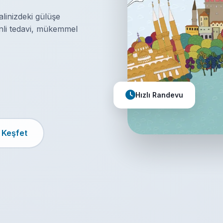
linizdeki gülüşe
enli tedavi, mükemmel
Hızlı Randevu
 Keşfet