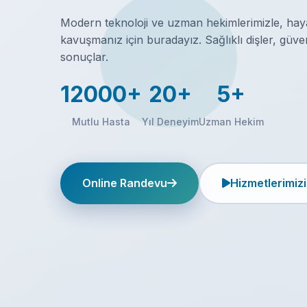
Modern teknoloji ve uzman hekimlerimizle, haya
kavuşmanız için buradayız. Sağlıklı dişler, güv
sonuçlar.
12000+
20+
5+
Mutlu Hasta
Yıl Deneyim
Uzman Hekim
Online Randevu
Hizmetlerimizi