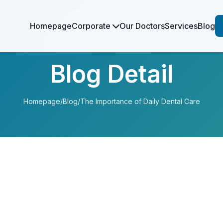
Homepage
Corporate
Our Doctors
Services
Blog
Blog Detail
Homepage
/
Blog
/
The Importance of Daily Dental Care