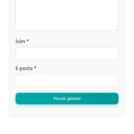
İsim
*
E-posta
*
Yorum gönder