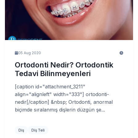
05 Aug 2020
Ortodonti Nedir? Ortodontik
Tedavi Bilinmeyenleri
[caption id="attachment_3211"
align="alignleft" width="333"] ortodonti-
nedir[/caption] &nbsp; Ortodonti, anormal
biçimde sıralanmış dişlerin düzgün şe...
Diş
Diş Teli