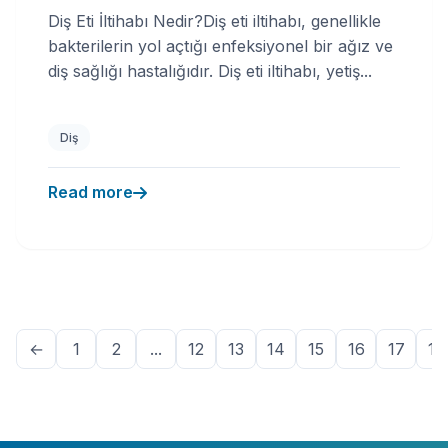
Diş Eti İltihabı Nedir?Diş eti iltihabı, genellikle
bakterilerin yol açtığı enfeksiyonel bir ağız ve
diş sağlığı hastalığıdır. Diş eti iltihabı, yetiş...
Diş
Read more
←
1
2
...
12
13
14
15
16
17
18