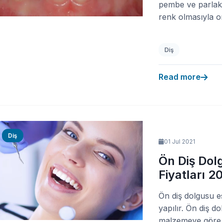
pembe ve parlak
renk olmasıyla or
Diş
Read more
Diş
01 Jul 2021
Ön Diş Dol
Fiyatları 2
Ön diş dolgusu es
yapılır. Ön diş do
malzemeye göre b