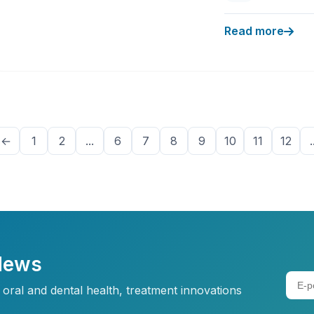
Read more
←
1
2
...
6
7
8
9
10
11
12
.
 News
oral and dental health, treatment innovations