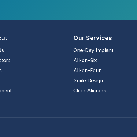
cut
Our Services
Us
One-Day Implant
ctors
All-on-Six
s
All-on-Four
Smile Design
tment
Clear Aligners