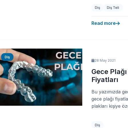
Diş
Diş Teli
Read more
Diş
28 May 2021
Gece Plağı
Fiyatları
Bu yazımızda gece
gece plağı fiyatl
plakları kişiye öze
Diş