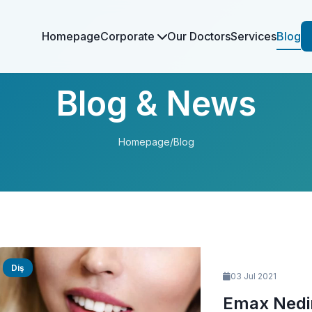
Homepage
Corporate
Our Doctors
Services
Blog
Blog & News
Homepage
/
Blog
Diş
03 Jul 2021
Emax Nedi