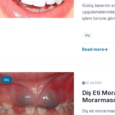
Gülüş tasarımı sık
uygulamalarındand
işlem türüne göre
Diş
Read more
Diş
02 Jul 2021
Diş Eti Mor
Morarması
Diş eti morarması d