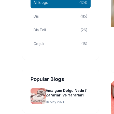
All Blogs
(124)
Diş
(115)
Diş Teli
(26)
Çoçuk
(18)
Popular Blogs
Amalgam Dolgu Nedir?
Zararları ve Yararları
10 May 2021