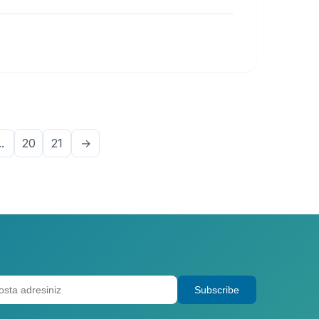
..
20
21
→
Subscribe