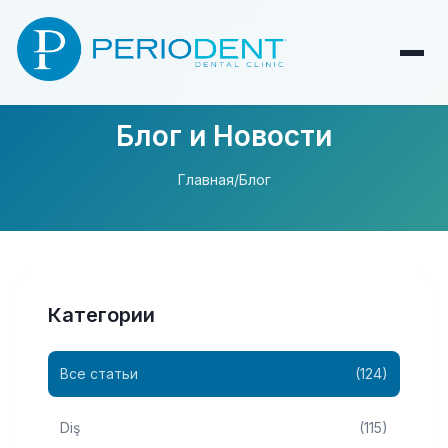
Блог и Новости
Главная
/
Блог
Категории
Все статьи
(124)
Diş
(115)