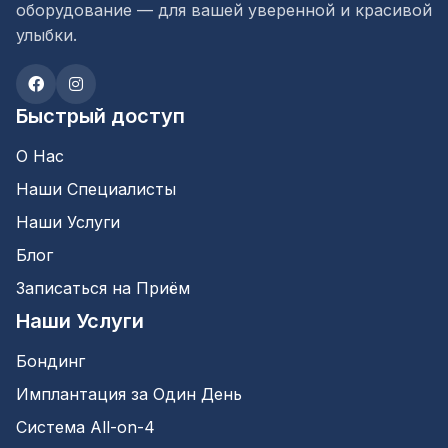
оборудование — для вашей уверенной и красивой
улыбки.
Быстрый доступ
О Нас
Наши Специалисты
Наши Услуги
Блог
Записаться на Приём
Наши Услуги
Бондинг
Имплантация за Один День
Система All-on-4