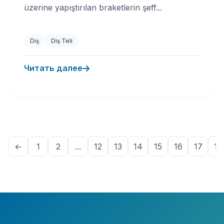
üzerine yapıştırılan braketlerin şeff...
Diş
Diş Teli
Читать далее
←
1
2
...
12
13
14
15
16
17
18