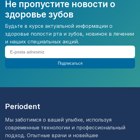
Не пропустите новости о
здоровье зубов
Будьте в курсе актуальной информации о
здоровье полости рта и зубов, новинок в лечении
и наших специальных акций.
Подписаться
Periodent
Мы заботимся о вашей улыбке, используя
современные технологии и профессиональный
подход. Опытные врачи и новейшее