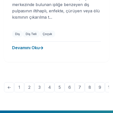
merkezinde bulunan ipliğe benzeyen diş
pulpasının iltihaplı, enfekte, çürüyen veya ölü
kısmının çıkarılma t...
Diş
Diş Teli
Çoçuk
Devamını Oku
←
1
2
3
4
5
6
7
8
9
10