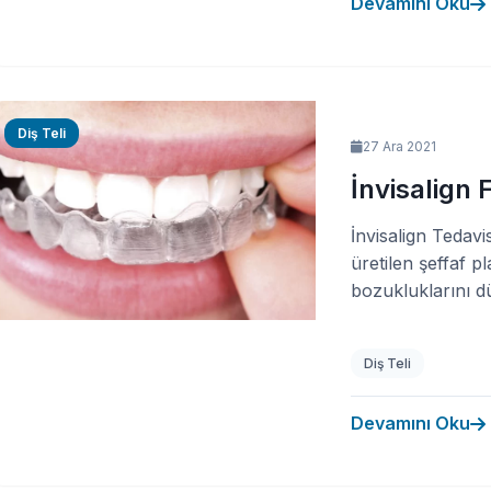
Devamını Oku
Diş Teli
27 Ara 2021
İnvisalign 
İnvisalign Tedavis
üretilen şeffaf p
bozukluklarını düz
Diş Teli
Devamını Oku