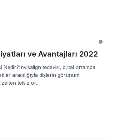
Fiyatları ve Avantajları 2022
i Nedir?Invisalign tedavisi, dijital ortamda
laklar aracılığıyla dişlerin görünüm
elten telsiz or...