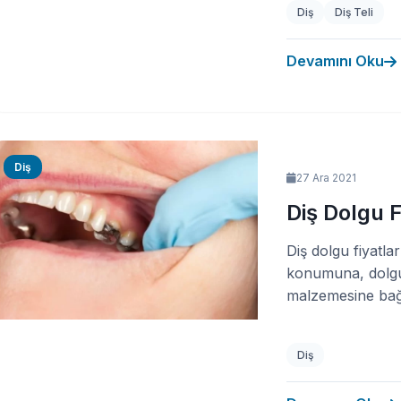
Diş
Diş Teli
Devamını Oku
Diş
27 Ara 2021
Diş Dolgu F
Diş dolgu fiyatla
konumuna, dolgu
malzemesine bağl
Diş