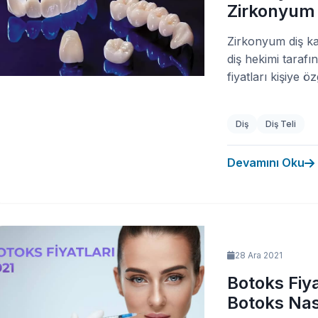
Zirkonyum D
Zirkonyum diş ka
diş hekimi taraf
fiyatları kişiye öz
Diş
Diş Teli
Devamını Oku
28 Ara 2021
Botoks Fiy
Botoks Nası