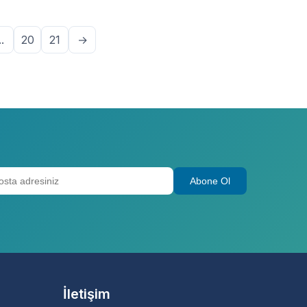
..
20
21
→
Abone Ol
İletişim