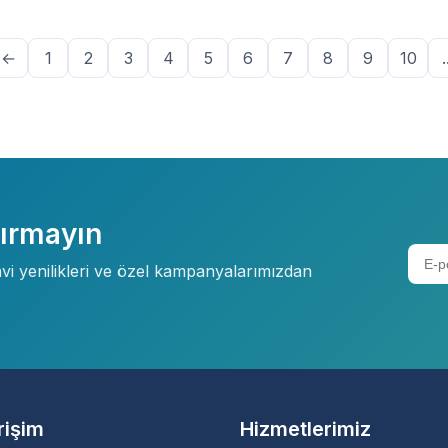
←
1
2
3
4
5
6
7
8
9
10
.
çırmayın
davi yenilikleri ve özel kampanyalarımızdan
Erişim
Hizmetlerimiz