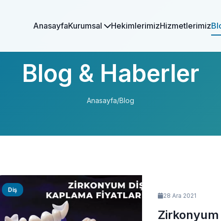
Anasayfa
Kurumsal
Hekimlerimiz
Hizmetlerimiz
Bl
Blog & Haberler
Anasayfa
/
Blog
Diş
28 Ara 2021
Zirkonyum 