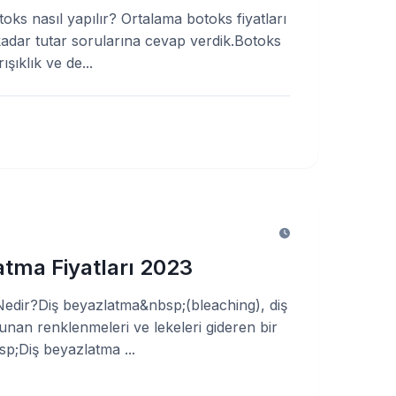
oks nasıl yapılır? Ortalama botoks fiyatları
kadar tutar sorularına cevap verdik.Botoks
şıklık ve de...
atma Fiyatları 2023
edir?Diş beyazlatma&nbsp;(bleaching), diş
unan renklenmeleri ve lekeleri gideren bir
p;Diş beyazlatma ...