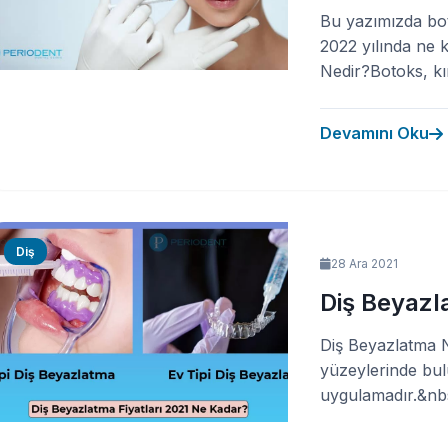
Bu yazımızda bot
2022 yılında ne 
Nedir?Botoks, kırı
Devamını Oku
Diş
28 Ara 2021
Diş Beyazl
Diş Beyazlatma N
yüzeylerinde bul
uygulamadır.&nbs