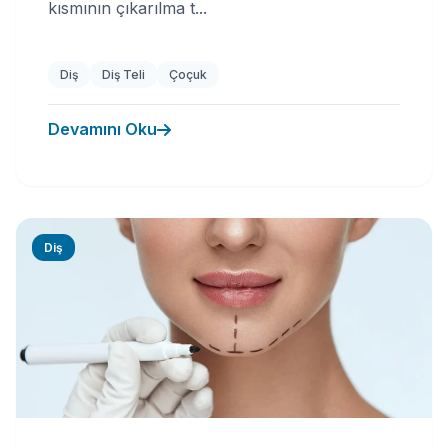
kısmının çıkarılma t...
Diş
Diş Teli
Çoçuk
Devamını Oku
Diş