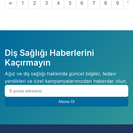
←
1
2
3
4
5
6
7
8
9
10
Diş Sağlığı Haberlerini
Kaçırmayın
Ağız ve diş sağlığı hakkında güncel bilgiler, tedavi
yenilikleri ve özel kampanyalarımızdan haberdar olun.
Abone Ol