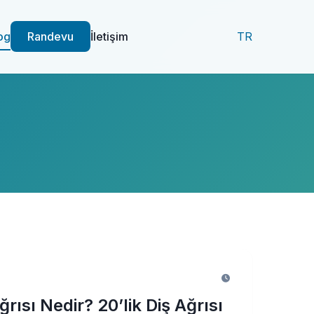
og
Randevu
İletişim
TR
ğrısı Nedir? 20’lik Diş Ağrısı