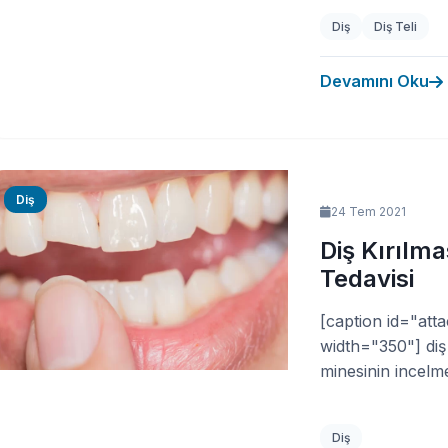
Diş
Diş Teli
Devamını Oku
Diş
24 Tem 2021
Diş Kırılma
Tedavisi
[caption id="att
width="350"] diş 
minesinin incelme
Diş