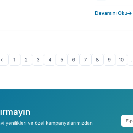
Devamını Oku
←
1
2
3
4
5
6
7
8
9
10
.
çırmayın
davi yenilikleri ve özel kampanyalarımızdan