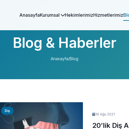
Anasayfa
Kurumsal
Hekimlerimiz
Hizmetlerimiz
Bl
Blog & Haberler
Anasayfa
/
Blog
Diş
16 Ağu 2021
20’lik Diş A