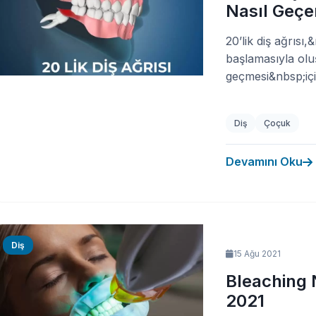
Nasıl Geçe
20’lik diş ağrısı
başlamasıyla oluş
geçmesi&nbsp;için
Diş
Çoçuk
Devamını Oku
Diş
15 Ağu 2021
Bleaching N
2021