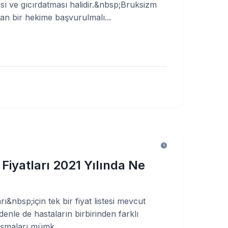
sı ve gıcırdatması halidir.&nbsp;Bruksizm
man bir hekime başvurulmalı...
i Fiyatları 2021 Yılında Ne
ları&nbsp;için tek bir fiyat listesi mevcut
denle de hastaların birbirinden farklı
laşmaları mümk...