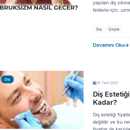
yapılan diş sıkma
tedavisi için, uz
Diş
Çoçuk
Devamını Oku
Diş
29 Tem 2021
Diş Estetiğ
Kadar?
Diş estetiği fiyat
değildir ve bu ne
fiyatlar ile karşı