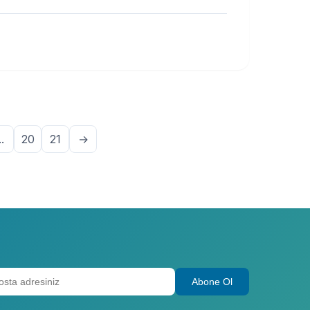
..
20
21
→
Abone Ol