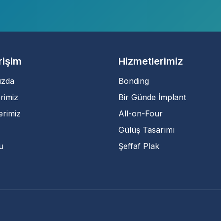
Erişim
Hizmetlerimiz
ızda
Bonding
rimiz
Bir Günde İmplant
erimiz
All-on-Four
Gülüş Tasarımı
u
Şeffaf Plak