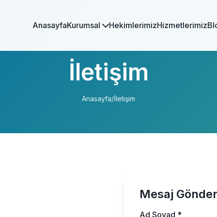
Anasayfa
Kurumsal
Hekimlerimiz
Hizmetlerimiz
Bl
İletişim
Anasayfa
/
İletişim
Mesaj Gönde
Ad Soyad *