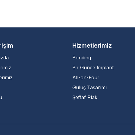
Erişim
Hizmetlerimiz
ızda
Bonding
rimiz
Bir Günde İmplant
erimiz
All-on-Four
Gülüş Tasarımı
u
Şeffaf Plak