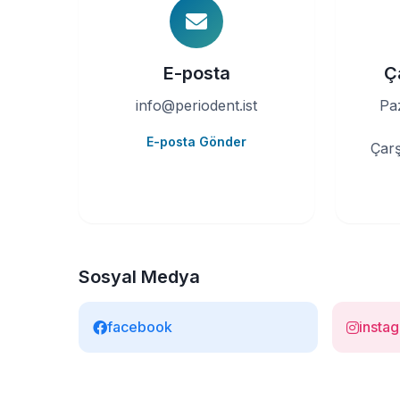
E-posta
Ç
info@periodent.ist
Paz
E-posta Gönder
Çarş
Sosyal Medya
facebook
insta