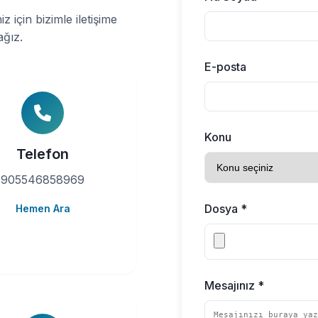
z için bizimle iletişime
ağız.
E-posta
Konu
Telefon
905546858969
Dosya *
Hemen Ara
Mesajınız *